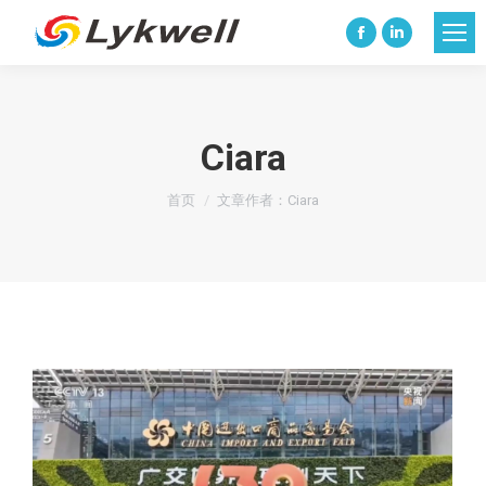
Facebook
Linkedin
page
page
opens
opens
in
in
Ciara
new
new
您在这里：
window
window
首页
文章作者：Ciara