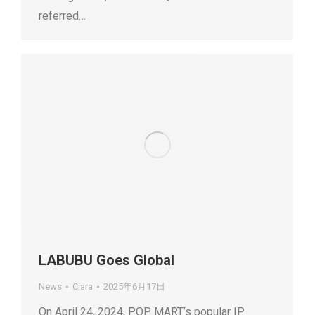
referred…
LABUBU Goes Global
News
Ciara
2025年6月17日
On April 24, 2024, POP MART’s popular IP