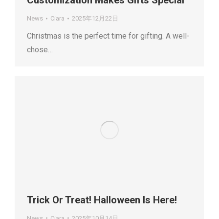
Customization Makes Gifts Special
News
Ciara
2025年12月22日
Christmas is the perfect time for gifting. A well-
chose…
Trick Or Treat! Halloween Is Here!
News
Ciara
2025年10月14日