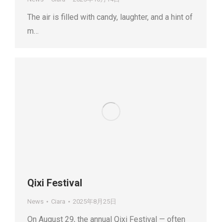
The air is filled with candy, laughter, and a hint of
m…
Qixi Festival
News
Ciara
2025年8月25日
On August 29, the annual Qixi Festival — often