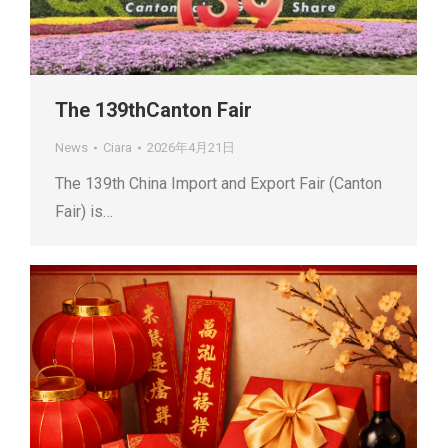
The 139thCanton Fair
News
Ciara
2026年4月21日
The 139th China Import and Export Fair (Canton
Fair) is…