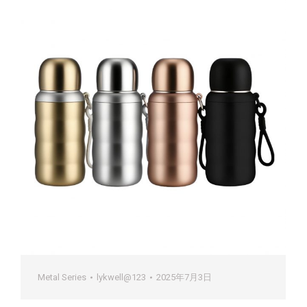
Metal Series
lykwell@123
2025年7月3日