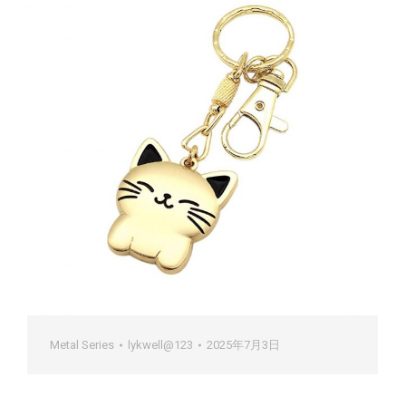
Metal Series
lykwell@123
2025年7月3日