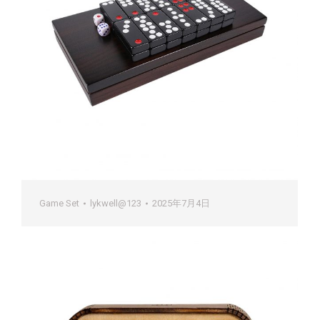
Game Set
lykwell@123
2025年7月4日