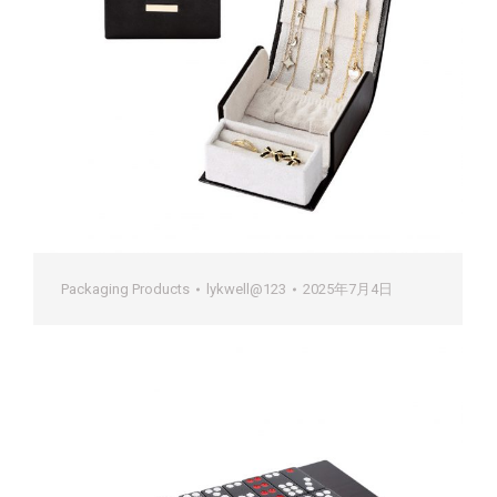
Packaging Products
lykwell@123
2025年7月4日