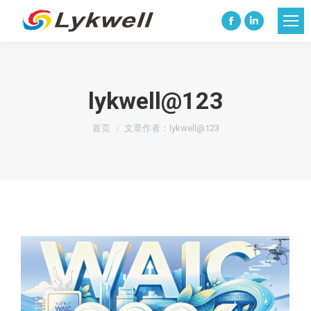
Facebook
Linkedin
page
page
opens
opens
in
in
lykwell@123
new
new
您在这里：
window
window
首页
文章作者：lykwell@123