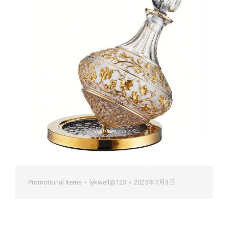
Promotional Items
lykwell@123
2025年7月3日