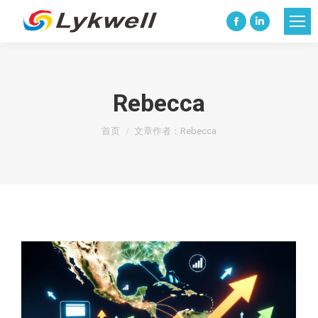
Facebook
Linkedin
page
page
opens
opens
in
in
Rebecca
new
new
您在这里：
window
window
首页
文章作者：Rebecca