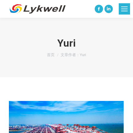
Facebook
Linkedin
page
page
opens
opens
in
in
Yuri
new
new
您在这里：
window
window
首页
文章作者：Yuri