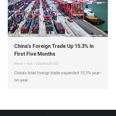
China’s Foreign Trade Up 15.3% In
First Five Months
News
Yuri
2026年6月15日
China’s total foreign trade expanded 15.3% year-
on-year…